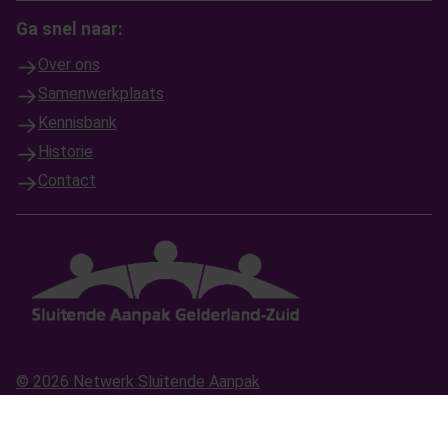
Ga snel naar:
Over ons
Samenwerkplaats
Kennisbank
Historie
Contact
© 2026 Netwerk Sluitende Aanpak
Home
Sitemap