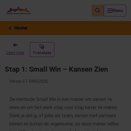
Als de resultaten voor automatisch aanvullen beschikbaar zijn, geb
Menu
Home
Lees voor
Translate
Stap 1: Small Win – Kansen Zien
Tool
Versie 0.1-04052026
Small
Win
De methode Small Win is een manier om samen te
–
leren en om het werk stap voor stap beter te maken.
Kansen
Denk je dat jij, of jullie als team, samen met partners
Zien
binnen en buiten de organisatie, op deze manier willen