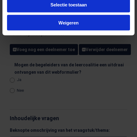
Selectie toestaan
Bevestig E-mailadres
Weigeren
Vul hier nogmaals je e-mailadres in.
Voeg nog een deelnemer toe
Verwijder deelnemer
Mogen de begeleiders van de leercoalitie een uitdraai
ontvangen van dit webformulier?
Ja
Nee
Inhoudelijke vragen
Beknopte omschrijving van het vraagstuk/thema: