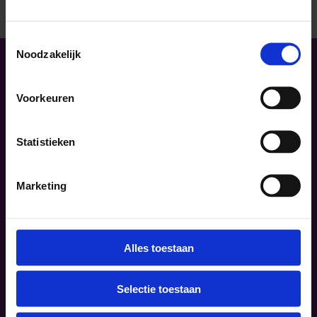
dat iedereen goede steun krijgt.
Toestemmingsselectie
Noodzakelijk
Als netwerk willen we bijdragen aan een betere kwaliteit
Voorkeuren
van leven voor mensen met een psychische en/of sociale
kwetsbaarheid en hun naasten.
Statistieken
Marketing
Ga snel naar:
Over ons
Alles toestaan
Samenwerkplaats
Kennisbank
Selectie toestaan
Historie
Contact