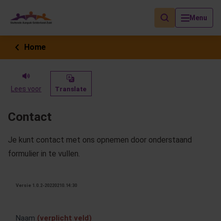
Als de resultaten voor automatisch aanvullen beschikbaar zijn, geb
Menu
Home
Lees voor
Translate
Contact
Je kunt contact met ons opnemen door onderstaand
formulier in te vullen.
00
–
Versie 1.0.2-20220210.14:30
Algemeen
contact
Naam
(verplicht veld)